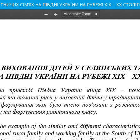
ИЧИХ СІМ’ЯХ НА ПІВДНІ УКРАЇНИ НА РУБЕЖІ ХІХ – ХХ СТОЛІТ