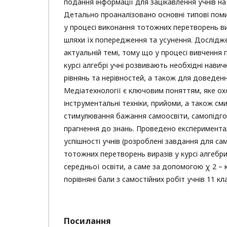
подання інформації для зацікавлення учнів на
Детально проаналізовано основні типові поми
у процесі виконання тотожних перетворень ви
шляхи їх попередження та усунення. Дослідж
актуальній темі, тому що у процесі вивчення 
курсі алгебрі учні розвивають необхідні навич
рівнянь та нерівностей, а також для доведен
Медіатехнології є ключовим поняттям, яке охо
інструментальні техніки, прийоми, а також сми
стимулювання бажання самоосвіти, самопідго
прагнення до знань. Проведено експериментал
успішності учнів (розроблені завдання для са
тотожних перетворень виразів у курсі алгебри
середньої освіти, а саме за допомогою χ 2 – 
порівняні бали з самостійних робіт учнів 11 кла
Посилання