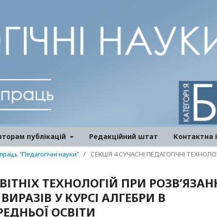
вторам публікацій
Редакційний штат
Контактна 
 праць "Педагогічні науки"
/
СЕКЦІЯ 4 СУЧАСНІ ПЕДАГОГІЧНІ ТЕХНОЛОГ
ІТНІХ ТЕХНОЛОГІЙ ПРИ РОЗВ’ЯЗАН
ИРАЗІВ У КУРСІ АЛГЕБРИ В
РЕДНЬОЇ ОСВІТИ