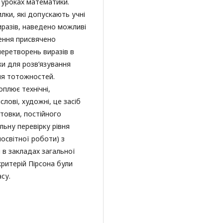
 уроках математики.
лки, які допускають учні
разів, наведено можливі
ення присвячено
перетворень виразів в
ки для розв’язування
ня тотожностей.
плює технічні,
слові, художні, це засіб
товки, постійного
ьну перевірку рівня
мосвітної роботи) з
 в закладах загальної
критерій Пірсона були
су.