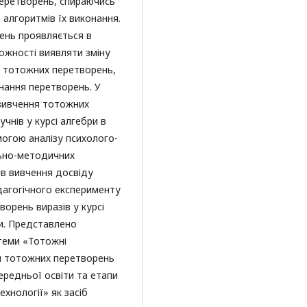
еретворень, спираючись
 алгоритмів їх виконання.
ень проявляється в
ожності виявляти зміну
 тотожних перетворень,
нання перетворень. У
 вивчення тотожних
чнів у курсі алгебри в
могою аналізу психолого-
льно-методичних
ів вивчення досвіду
дагогічного експерименту
ворень виразів у курсі
ти. Представлено
 теми «Тотожні
ди тотожних перетворень
середньої освіти та етапи
ехнології» як засіб