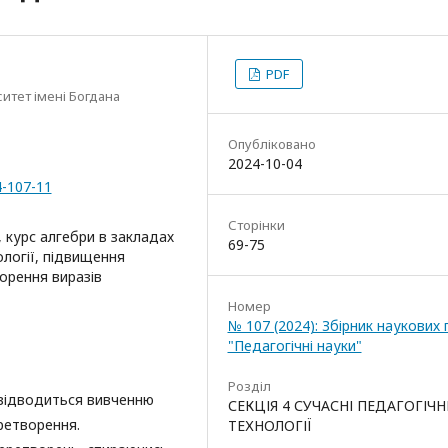
PDF
итет імені Богдана
Опубліковано
2024-10-04
4-107-11
Сторінки
 курс алгебри в закладах
69-75
ології, підвищення
ворення виразів
Номер
№ 107 (2024): Збірник наукових
"Педагогічні науки"
Розділ
 відводиться вивченню
СЕКЦІЯ 4 СУЧАСНІ ПЕДАГОГІЧН
еретворення.
ТЕХНОЛОГІЇ