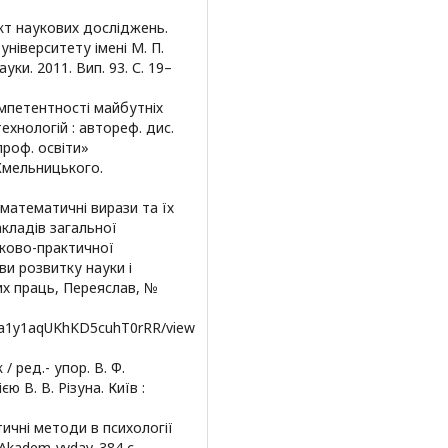
єкт наукових досліджень.
ніверситету імені М. П.
уки. 2011. Вип. 93. С. 19–
омпетентності майбутніх
ехнологій : автореф. дис.
 проф. освіти»
Хмельницького.
і математичні вирази та їх
кладів загальної
уково-практичної
ви розвитку науки і
вих праць, Переяслав, №
4Oa1y1aqUKhKD5cuhT0rRR/view
/ ред.- упор. В. Ф.
ю В. В. Різуна. Київ :
тичні методи в психології
 Akadem-vydav. 384 с.