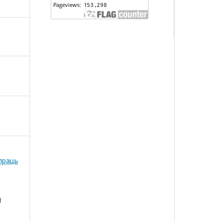
 праць
І