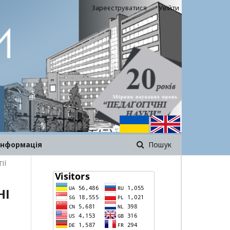
Зареєструватися
Увійти
інформація
Пошук
ІЇ
НІ