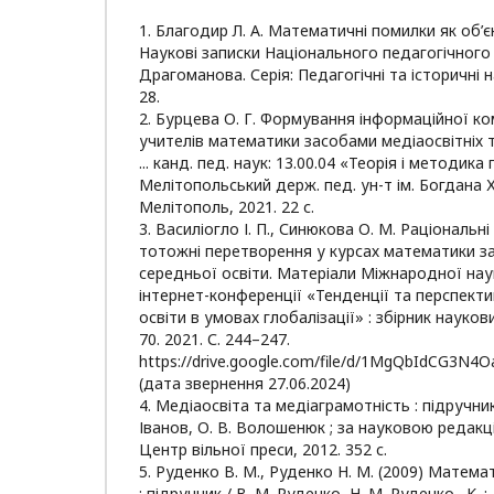
1. Благодир Л. А. Математичні помилки як об’
Наукові записки Національного педагогічного у
Драгоманова. Серія: Педагогічні та історичні на
28.
2. Бурцева О. Г. Формування інформаційної к
учителів математики засобами медіаосвітніх т
... канд. пед. наук: 13.00.04 «Теорія і методика
Мелітопольський держ. пед. ун-т ім. Богдана 
Мелітополь, 2021. 22 с.
3. Василіогло І. П., Синюкова О. М. Раціональн
тотожні перетворення у курсах математики за
середньої освіти. Матеріали Міжнародної на
інтернет-конференції «Тенденції та перспекти
освіти в умовах глобалізації» : збірник науко
70. 2021. С. 244–247.
https://drive.google.com/file/d/1MgQbIdCG3N
(дата звернення 27.06.2024)
4. Медіаосвіта та медіаграмотність : підручник 
Іванов, О. В. Волошенюк ; за науковою редакціє
Центр вільної преси, 2012. 352 с.
5. Руденко В. M., Руденко Н. M. (2009) Матема
: підручник / В. M. Руденко, Н. M. Руденко . K. :