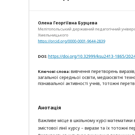
Олена Георгіївна Бурцева
Мелітопольський державний педагогічний універс
Хмельницького
https://orcid.org/0000-0001-9644-2839
https://doi.org/10.32999/ksu2413-1865/202
DOI:
вивчення перетворень виразів,
Ключові слова:
загальної середньої освіти, медіаосвітні техн
пізнавальної активності учнів, тотожні перет
Анотація
Важливе місце в шкільному курсі математики
змістової лінії курсу – вирази та їх тотожні п