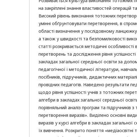
Розвивається культура виконання тотожних п
на закріплені знання властивостей операцій та
Високий рівень виконання тотожних перетвор
умінні обґрунтовувати перетворення, в спром
області визначення у послідовному ланцюжку
а також у швидкості та безпомилковості вико
статті розкривається методичні особливості
перетворень та дослідження рівня успішності у
закладах загальної середньої освіти за допо
педагогічної і методичної літератури, навча
посібників, підручників, дидактичних матеріал
провідних педагогів. Наведено результати пе
щодо рівня успішності учнів з тотожних перет
алгебри в закладах загальної середньої осві
порівняльний аналіз програм та підручників з
перетворення виразів». Виділено основні ви
виразів у курсі алгебри в закладах загальної 
їх вивчення. Розкрито поняття «медіаосвітні т