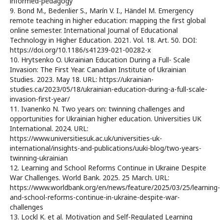
informed-pedagogy
9. Bond M., Bedenlier S., Marín V. I., Händel M. Emergency
remote teaching in higher education: mapping the first global
online semester. International Journal of Educational
Technology in Higher Education. 2021. Vol. 18. Art. 50. DOI:
https://doi.org/10.1186/s41239-021-00282-x
10. Hrytsenko O. Ukrainian Education During a Full- Scale
Invasion: The First Year. Canadian Institute of Ukrainian
Studies. 2023. May 18. URL: https://ukrainian-
studies.ca/2023/05/18/ukrainian-education-during-a-full-scale-
invasion-first-year/
11. Ivanenko N. Two years on: twinning challenges and
opportunities for Ukrainian higher education. Universities UK
International. 2024. URL:
https://www.universitiesuk.ac.uk/universities-uk-
international/insights-and-publications/uuki-blog/two-years-
twinning-ukrainian
12. Learning and School Reforms Continue in Ukraine Despite
War Challenges. World Bank. 2025. 25 March. URL:
https://www.worldbank.org/en/news/feature/2025/03/25/learning-
and-school-reforms-continue-in-ukraine-despite-war-
challenges
13. Lockl K. et al. Motivation and Self-Regulated Learning