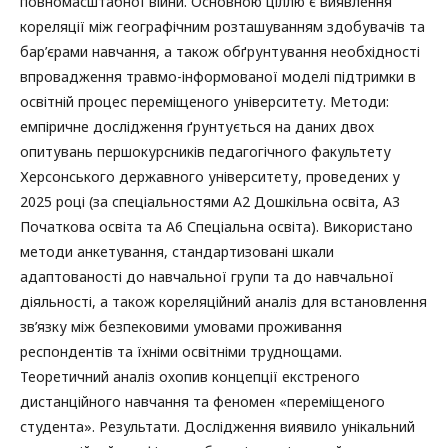
повномасштабної війни. Основною ціллю є виявлення
кореляції між географічним розташуванням здобувачів та
бар’єрами навчання, а також обґрунтування необхідності
впровадження травмо-інформованої моделі підтримки в
освітній процес переміщеного університету. Методи:
емпіричне дослідження ґрунтується на даних двох
опитувань першокурсників педагогічного факультету
Херсонського державного університету, проведених у
2025 році (за спеціальностями А2 Дошкільна освіта, А3
Початкова освіта та А6 Спеціальна освіта). Використано
методи анкетування, стандартизовані шкали
адаптованості до навчальної групи та до навчальної
діяльності, а також кореляційний аналіз для встановлення
зв’язку між безпековими умовами проживання
респондентів та їхніми освітніми труднощами.
Теоретичний аналіз охопив концепції екстреного
дистанційного навчання та феномен «переміщеного
студента». Результати. Дослідження виявило унікальний