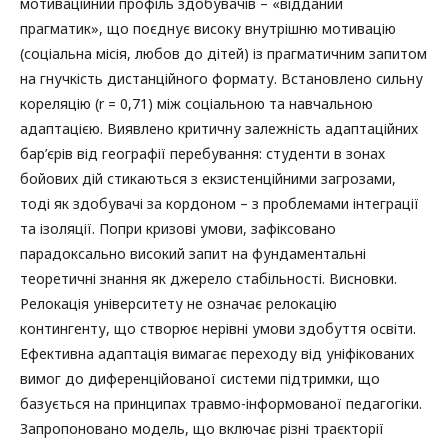
мотиваційний профіль здобувачів – «відданий
прагматик», що поєднує високу внутрішню мотивацію
(соціальна місія, любов до дітей) із прагматичним запитом
на гнучкість дистанційного формату. Встановлено сильну
кореляцію (r = 0,71) між соціальною та навчальною
адаптацією. Виявлено критичну залежність адаптаційних
бар’єрів від географії перебування: студенти в зонах
бойових дій стикаються з екзистенційними загрозами,
тоді як здобувачі за кордоном – з проблемами інтеграції
та ізоляції. Попри кризові умови, зафіксовано
парадоксально високий запит на фундаментальні
теоретичні знання як джерело стабільності. Висновки.
Релокація університету не означає релокацію
контингенту, що створює нерівні умови здобуття освіти.
Ефективна адаптація вимагає переходу від уніфікованих
вимог до диференційованої системи підтримки, що
базується на принципах травмо-інформованої педагогіки.
Запропоновано модель, що включає різні траєкторії