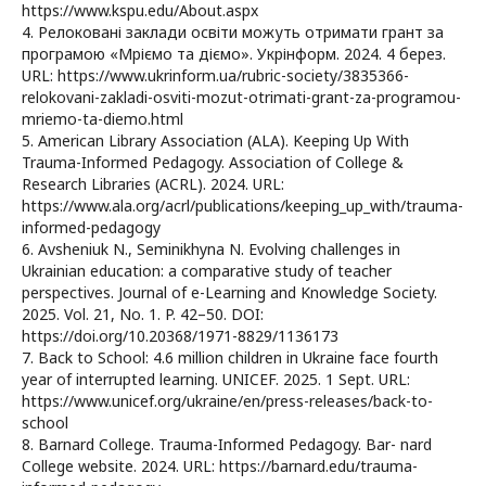
https://www.kspu.edu/About.aspx
4. Релоковані заклади освіти можуть отримати грант за
програмою «Мріємо та діємо». Укрінформ. 2024. 4 берез.
URL: https://www.ukrinform.ua/rubric-society/3835366-
relokovani-zakladi-osviti-mozut-otrimati-grant-za-programou-
mriemo-ta-diemo.html
5. American Library Association (ALA). Keeping Up With
Trauma-Informed Pedagogy. Association of College &
Research Libraries (ACRL). 2024. URL:
https://www.ala.org/acrl/publications/keeping_up_with/trauma-
informed-pedagogy
6. Avsheniuk N., Seminikhyna N. Evolving challenges in
Ukrainian education: a comparative study of teacher
perspectives. Journal of e-Learning and Knowledge Society.
2025. Vol. 21, No. 1. P. 42–50. DOI:
https://doi.org/10.20368/1971-8829/1136173
7. Back to School: 4.6 million children in Ukraine face fourth
year of interrupted learning. UNICEF. 2025. 1 Sept. URL:
https://www.unicef.org/ukraine/en/press-releases/back-to-
school
8. Barnard College. Trauma-Informed Pedagogy. Bar- nard
College website. 2024. URL: https://barnard.edu/trauma-