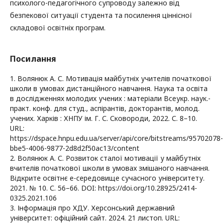
психолого-педагогічного супроводу залежно від
безпекової ситуації студента та посилення ціннісної
складової освітніх програм.
Посилання
1. Волянюк А. С. Мотивація майбутніх учителів початкової
школи в умовах дистанційного навчання. Наука та освіта
в дослідженнях молодих учених : матеріали Всеукр. наук.-
практ. конф. для студ., аспірантів, докторантів, молод.
учених. Харків : ХНПУ ім. Г. С. Сковороди, 2022. С. 8–10.
URL:
https://dspace.hnpu.edu.ua/server/api/core/bitstreams/95702078-
bbe5-4006-9877-2d8d2f50ac13/content
2. Волянюк А. С. Розвиток сталої мотивації у майбутніх
вчителів початкової школи в умовах змішаного навчання.
Відкрите освітнє е-середовище сучасного університету.
2021. № 10. С. 56–66. DOI: https://doi.org/10.28925/2414-
0325.2021.106
3. Інформація про ХДУ. Херсонський державний
університет: офіційний сайт. 2024. 21 листоп. URL: