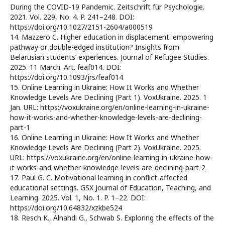
During the COVID-19 Pandemic. Zeitschrift für Psychologie.
2021. Vol. 229, No. 4. P. 241–248. DOI:
https://doi.org/10.1027/2151-2604/a000519
14. Mazzero C. Higher education in displacement: empowering
pathway or double-edged institution? Insights from
Belarusian students’ experiences. Journal of Refugee Studies.
2025. 11 March. Art. feaf014. DOI:
https://doi.org/10.1093/jrs/feaf014
15. Online Learning in Ukraine: How It Works and Whether
Knowledge Levels Are Declining (Part 1). VoxUkraine. 2025. 1
Jan. URL: https://voxukraine.org/en/online-learning-in-ukraine-
how-it-works-and-whether-knowledge-levels-are-declining-
part-1
16. Online Learning in Ukraine: How It Works and Whether
Knowledge Levels Are Declining (Part 2). VoxUkraine. 2025.
URL: https://voxukraine.org/en/online-learning-in-ukraine-how-
it-works-and-whether-knowledge-levels-are-declining-part-2
17. Paul G. C. Motivational learning in conflict-affected
educational settings. GSX Journal of Education, Teaching, and
Learning. 2025. Vol. 1, No. 1. P. 1–22. DOI:
https://doi.org/10.64832/xzkbe524
18. Resch K., Alnahdi G., Schwab S. Exploring the effects of the