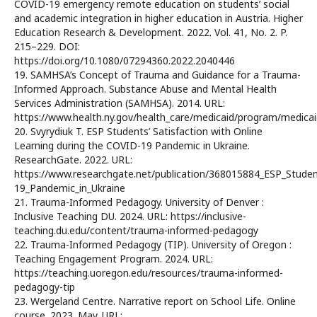
COVID-19 emergency remote education on students’ social
and academic integration in higher education in Austria. Higher
Education Research & Development. 2022. Vol. 41, No. 2. P.
215–229. DOI:
https://doi.org/10.1080/07294360.2022.2040446
19. SAMHSA’s Concept of Trauma and Guidance for a Trauma-
Informed Approach. Substance Abuse and Mental Health
Services Administration (SAMHSA). 2014. URL:
https://www.health.ny.gov/health_care/medicaid/program/medic
20. Svyrydiuk T. ESP Students’ Satisfaction with Online
Learning during the COVID-19 Pandemic in Ukraine.
ResearchGate. 2022. URL:
https://www.researchgate.net/publication/368015884_ESP_Studen
19_Pandemic_in_Ukraine
21. Trauma-Informed Pedagogy. University of Denver :
Inclusive Teaching DU. 2024. URL: https://inclusive-
teaching.du.edu/content/trauma-informed-pedagogy
22. Trauma-Informed Pedagogy (TIP). University of Oregon :
Teaching Engagement Program. 2024. URL:
https://teaching.uoregon.edu/resources/trauma-informed-
pedagogy-tip
23. Wergeland Centre. Narrative report on School Life. Online
course. 2023. May. URL: