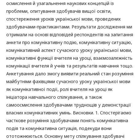
осмислення й узагальнення наукових концепцій із
проблеми, опитування здобувачів вищої освіти,
спостереження уроків української мови, проведених
здобувачами-практикантами. Результати дослідження ми
отримали на основі відповідей респондентів на запитання
анкети про комунікативну подію, комунікативну ситуацію,
комунікативний аспект сучасного уроку української мови,
комунікативні функції вчителя на уроці, взаємозалежність
комунікації вчителя й учнів та результатів навчання тощо.
Анкетування дало змогу виявити реальний стан розуміння
майбутніми фахівцями сучасного уроку української мови
як комунікативної події, ролі вчителя на уроці як
ініціатора навчального спілкування, а також
самоосмислення здобувачами труднощів у демонстрації
власних комунікативних умінь. Висновки. 1. Спостерігаємо
часткове розуміння здобувачами понять комунікативна
подія та комунікативна ситуація, подекуди вони
ототожнюються. Основну мету спілкування здобувачі