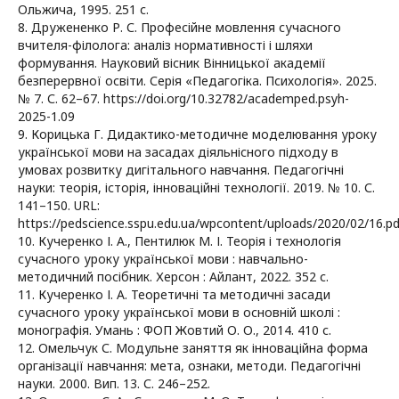
Ольжича, 1995. 251 с.
8. Дружененко Р. С. Професійне мовлення сучасного
вчителя-філолога: аналіз нормативності і шляхи
формування. Науковий вісник Вінницької академії
безперервної освіти. Серія «Педагогіка. Психологія». 2025.
№ 7. С. 62–67. https://doi.org/10.32782/academped.psyh-
2025-1.09
9. Корицька Г. Дидактико-методичне моделювання уроку
української мови на засадах діяльнісного підходу в
умовах розвитку дигітального навчання. Педагогічні
науки: теорія, історія, інноваційні технології. 2019. № 10. С.
141–150. URL:
https://pedscience.sspu.edu.ua/wpcontent/uploads/2020/02/16.pd
10. Кучеренко І. А., Пентилюк М. І. Теорія і технологія
сучасного уроку української мови : навчально-
методичний посібник. Херсон : Айлант, 2022. 352 с.
11. Кучеренко І. А. Теоретичні та методичні засади
сучасного уроку української мови в основній школі :
монографія. Умань : ФОП Жовтий О. О., 2014. 410 с.
12. Омельчук С. Модульне заняття як інноваційна форма
організації навчання: мета, ознаки, методи. Педагогічні
науки. 2000. Вип. 13. С. 246–252.