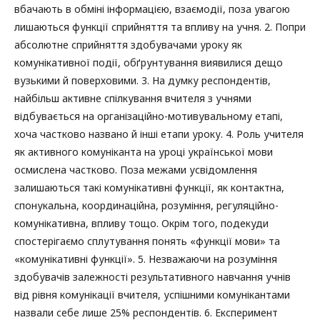
вбачають в обміні інформацією, взаємодії, поза увагою
лишаються функції сприйняття та впливу на учня. 2. Попри
абсолютне сприйняття здобувачами уроку як
комунікативної події, обґрунтування виявилися дещо
вузькими й поверховими. 3. На думку респондентів,
найбільш активне спілкування вчителя з учнями
відбувається на організаційно-мотивувальному етапі,
хоча частково названо й інші етапи уроку. 4. Роль учителя
як активного комуніканта на уроці української мови
осмислена частково. Поза межами усвідомлення
залишаються такі комунікативні функції, як контактна,
спонукальна, координаційна, розуміння, регуляційно-
комунікативна, впливу тощо. Окрім того, подекуди
спостерігаємо сплутування понять «функції мови» та
«комунікативні функції». 5. Незважаючи на розуміння
здобувачів залежності результативного навчання учнів
від рівня комунікації вчителя, успішними комунікантами
назвали себе лише 25% респондентів. 6. Експеримент