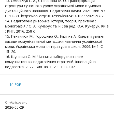
13. Омельчук С. А., Степанова М. О. Трансформація
структури сучасного уроку української мови в умовах
дистанційного навчання. Педагогічні науки. 2021. Вип. 97.
С. 12–21. https://doi.org/10.32999/ksu2413-1865/2021-97-2
14. Педагогічна риторика: історія, теорія, практика :
монографія / О. А. Кучерук та ін. ; за ред. О.А. Кучерук. Київ
: КНТ, 2016. 258 с.
15. Пентилюк М., Горошкіна О., Нікітіна А. Концептуальні
засади комунікативної методики навчання української
мови. Українська мова і література в школі. 2006. № 1. С.
15–20.
16. Шуневич О. М. Чинники вибору вчителем
комунікативних педагогічних стратегій. Інноваційна
педагогіка. 2022. Вип. 48. Т. 2. С.103–107.
PDF
Опубліковано
2026-05-29