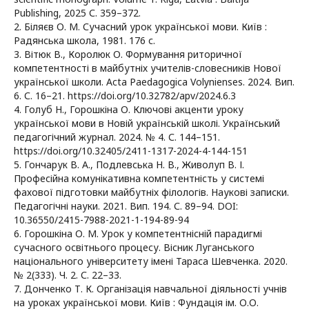
Publishing, 2025 С. 359–372.
2. Біляєв О. М. Сучасний урок української мови. Київ :
Радянська школа, 1981. 176 с.
3. Вітюк В., Королюк О. Формування риторичної
компетентності в майбутніх учителів-словесників Нової
української школи. Acta Paedagogiсa Volynienses. 2024. Вип.
6. С. 16–21. https://doi.org/10.32782/apv/2024.6.3
4. Голуб Н., Горошкіна О. Ключові акценти уроку
української мови в Новій українській школі. Український
педагогічний журнал. 2024. № 4. С. 144–151.
https://doi.org/10.32405/2411-1317-2024-4-144-151
5. Гончарук В. А., Подлевська Н. В., Живолуп В. І.
Професійна комунікативна компетентність у системі
фахової підготовки майбутніх філологів. Наукові записки.
Педагогічні науки. 2021. Вип. 194. С. 89–94. DOI:
10.36550/2415-7988-2021-1-194-89-94
6. Горошкіна О. М. Урок у компетентнісній парадигмі
сучасного освітнього процесу. Вісник Луганського
національного університету імені Тараса Шевченка. 2020.
№ 2(333). Ч. 2. С. 22–33.
7. Донченко Т. К. Організація навчальної діяльності учнів
на уроках української мови. Київ : Фундація ім. О.О.