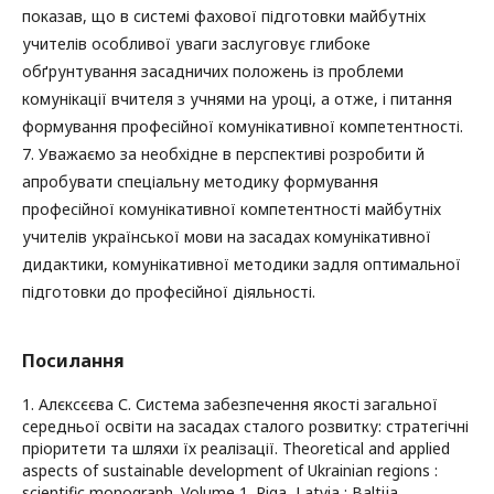
показав, що в системі фахової підготовки майбутніх
учителів особливої уваги заслуговує глибоке
обґрунтування засадничих положень із проблеми
комунікації вчителя з учнями на уроці, а отже, і питання
формування професійної комунікативної компетентності.
7. Уважаємо за необхідне в перспективі розробити й
апробувати спеціальну методику формування
професійної комунікативної компетентності майбутніх
учителів української мови на засадах комунікативної
дидактики, комунікативної методики задля оптимальної
підготовки до професійної діяльності.
Посилання
1. Алєксєєва С. Система забезпечення якості загальної
середньої освіти на засадах сталого розвитку: стратегічні
пріоритети та шляхи їх реалізації. Theoretical and applied
aspects of sustainable development of Ukrainian regions :
scientific monograph. Volume 1. Riga, Latvia : Baltija