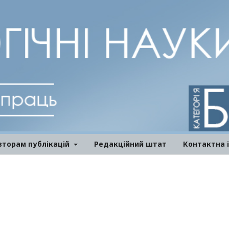
вторам публікацій
Редакційний штат
Контактна 