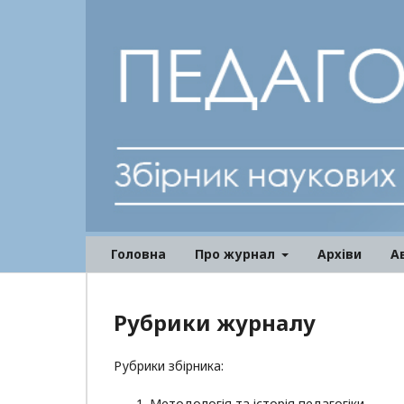
Головна
Про журнал
Архіви
А
Рубрики журналу
Рубрики збірника:
Методологія та історія педагогіки