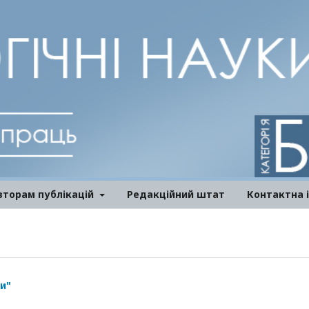
вторам публікацій
Редакційний штат
Контактна 
и"