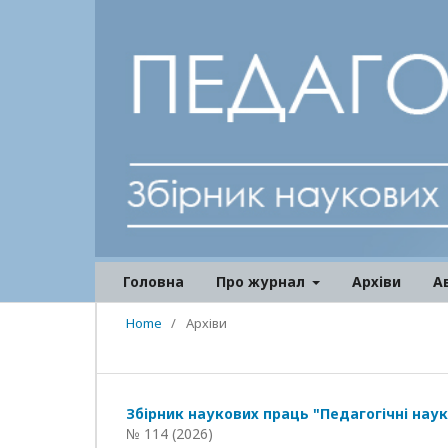
Головна
Про журнал
Архіви
А
Home
/
Архіви
Збірник наукових праць "Педагогічні наук
№ 114 (2026)