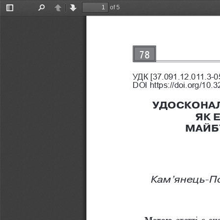
of 5
Toggle
Find
Previous
Next
Sidebar
78
УДК [37.091.12.011.3-0
DOI https://doi.org/10
УДОСКОНАЛ
ЯК 
МАЙБ
Кам’янець-По
Метою
 статті є а