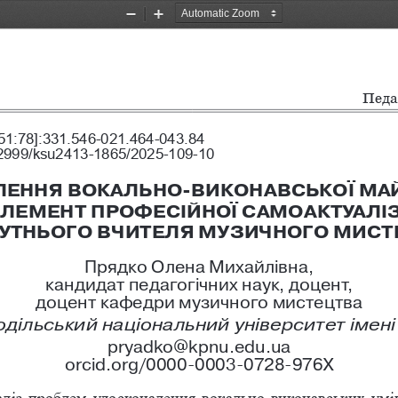
Zoom
Zoom
Out
In
Ïåäàã
51:78]:331.546-021.464-043.84
.32999/ksu2413-1865/2025-109-10
ЕННЯ ВОКАЛЬНО-ВИКОНАВСЬКОЇ МАЙ
ЕЛЕМЕНТ ПРОФЕСІЙНОЇ САМОАКТУАЛІЗ
УТНЬОГО ВЧИТЕЛЯ МУЗИЧНОГО МИСТ
Прядко Олена Михайлівна,
кандидат педагогічних наук, доцент, 
доцент кафедри музичного мистецтва
дільський національний університет імені 
pryadko@kpnu.edu.ua
orcid.org/0000-0003-0728-976X
наліз проблем удосконалення вокально-виконавських ум