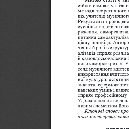
сійної самоактуалізац
методи 
теоретичного 
ніх учителів музичного
Результати
 проведено
суспільства, орієнтов
раження, самореалізац
питання самоактуаліза
ціалу індивіда. Автор 
чення й ролі в структу
алізація сприяє реалі
й самовдосконалення ф
ного саморозкриття. У
теля музичного мистец
використання вчителем
ної культури, естетич
зиканта, сформованіст
навських умінь і нави
сприяє професійному с
Удосконалення вокаль
ливим елементом його 
Ключові слова:
 пр
ного мистецтва, співа