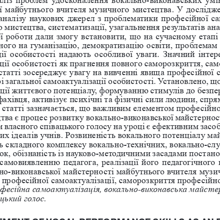
ії майбутнього вчителя музичного мистецтва. У дослідже
аналізу наукових джерел з проблематики професійної са
 мистецтва, систематизації, узагальнення результатів ана
ї роботи дали змогу встановити, що на сучасному етапі 
аного на гуманізацію, демократизацію освіти, проблемам
ії особистості надають особливої уваги. Значний інтер
ції особистості як прагнення повного саморозкриття, са
статті зосереджує увагу на вивченні явища професійної са
рі загальної самоактуалізації особистості. Установлено, 
зації життєвого потенціалу, формуванню стимулів до безп
ахівця, активізує психічні та фізичні сили людини, спря
 статті зазначається, що важливим елементом професійної
тва є процес розвитку вокально-виконавської майстернос
 власного співацького голосу на уроці є ефективним зас
них ідеалів учнів. Розвиненість вокального потенціалу м
ь складного комплексу вокально-технічних, вокально-сл
чок, обізнаність із науково-методичними засадами постано
амовиявленню педагога, реалізації його педагогічного п
но-виконавської майстерності майбутнього вчителя музи
професійної самоактуалізації, саморозкриття професійно
офесійна самоактуалізація, вокально-виконавська майсте
цький голос. 