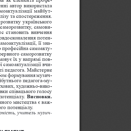
нні автор використала 
моактуалізації майбут
-
лізу та спостереження. 
розвитку українського 
 саморозвитку, самови
-
ес становить вивчення 
мовдосконалення потен
-
моактуалізації, її зна
-
що професійна самоакту
-
ерервного саморозвитку 
мовує їх у напрямі пов
-
 самоактуалізації вчи
-
ті педагога. Майстерне 
обом формування музич
-
айбутнього педагога-му
-
ухових, художньо-вико
-
вки співацького голосу 
отенціалу. 
Висновки.
чного мистецтва є важ
-
го потенціалу.
рність, учитель музич
-