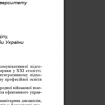
іверситету 
ілу,
и України 
 комунікативної  підго
-
рики у XXI столітті. 
інтегративному  підхо
-
ву професійної освіти 
родної військової взає-
для ефективного управ
-
манітарних дисциплін, 
улів у формуванні про
-