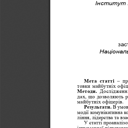
Інститут 
зас
Національ
Мета  статті
  –  
товки майбутніх офі
Методи.
Дослідження
дах, що дозволяють р
майбутніх офіцерів. 
Результати.
 В умов
модії комунікативна к
ління, лідерства та вз
У статті проаналіз
іншомовної підготовки