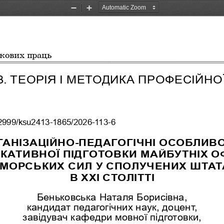
Zoom
Zoom
Out
In
укових праць
3. ТЕОРІЯ І МЕТОДИКА ПРОФЕСІЙНО
.32999/ksu2413-1865/2026-113-6
ГАНІЗАЦІЙНО-ПЕДАГОГІЧНІ ОСОБЛИВО
КАТИВНОЇ ПІДГОТОВКИ МАЙБУТНІХ ОФ
МОРСЬКИХ СИЛ У СПОЛУЧЕНИХ ШТАТ
В  ХХІ СТОЛІТТІ
Беньковська Наталя Борисівна,
кандидат педагогічних наук, доцент,
завідувач кафедри мовної підготовки,