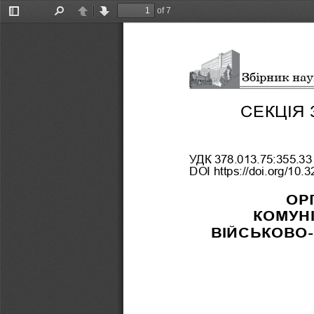
of 7
Toggle
Find
Previous
Next
Sidebar
Збірник на
СЕКЦІЯ 
УДК 378.013.75:355.33
DOI https://doi.org/10
ОР
КОМУНІ
ВІЙСЬКОВО-