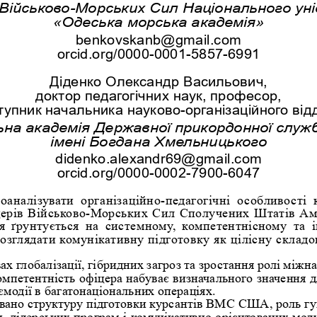
Військово-Морських Сил Національного ун
«Одеська морська академія»
benkovskanb@gmail.com
orcid.org/0000-0001-5857-6991
Діденко Олександр Васильович,
доктор педагогічних наук, професор,
тупник начальника науково-організаційного відд
на академія Державної прикордонної служб
імені Богдана Хмельницького
didenko.alexandr69@gmail.com
orcid.org/0000-0002-7900-6047
проаналізувати  організаційно-педагогічні  особливості 
церів Військово-Морських Сил Сполучених Штатів Аме
  ґрунтується  на  системному,  компетентнісному  та  
озглядати комунікативну підготовку як цілісну складо
ах глобалізації, гібридних загроз та зростання ролі міжна
омпетентність офіцера набуває визначального значення 
аємодії в багатонаціональних операціях. 
овано структуру підготовки курсантів ВМС США, роль гу
, лідерських програм і комунікативно орієнтованих мод