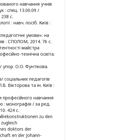
йованого навчання учнів
к : спец. 13.00.09 /
 238 с.
огії : навч. посіб. Київ :
педагогічні умови»: на
в : СПОЛОМ, 2014. 76 с.
тентності майстра
фесійно-технічна освіта.
 упор. О.О. Фунтікова.
в/ соціальних педагогів
В. Вікторова та ін. Київ :
ди професійного навчання
: монографія / за ред.
10. 424 с.
llrekonstruktionen zu den
 zugleich
ines doktors der
chaft en der Johann-