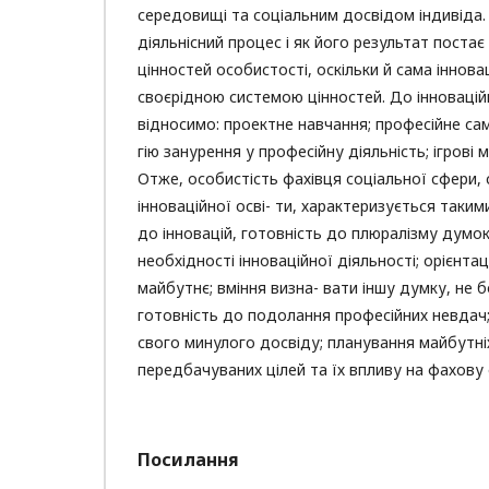
середовищі та соціальним досвідом індивіда. 
діяльнісний процес і як його результат постає
цінностей особистості, оскільки й сама інновац
своєрідною системою цінностей. До інновацій
відносимо: проектне навчання; професійне са
гію занурення у професійну діяльність; ігрові
Отже, особистість фахівця соціальної сфери,
інноваційної осві- ти, характеризується такими
до інновацій, готовність до плюралізму думок
необхідності інноваційної діяльності; орієнтац
майбутнє; вміння визна- вати іншу думку, не б
готовність до подолання професійних невдач
свого минулого досвіду; планування майбутні
передбачуваних цілей та їх впливу на фахову 
Посилання