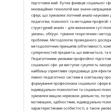
підготовки май- бутніх фахівців соціальної сф
інноваційних технологій має значні напрацюван
сфері, що зумовлює логічний аналіз наукових 
педагогіки, психології та методики професій- 
структурний аналіз – для визначення суті пон
умова», обґрун- тування теоретичних і метод
проблеми. Методологію проведеного дослідж
методологічних принципів (об’єктивності, ком
суперечностей предмета, що вивчається, та ін.
Педагогічними умовами професійної підготовк
соціальної сфе- ри виступає сукупність заході
найбільш сприятливе середовище для ефекти
певної педагогічної системи в освітньому проц
формування професіонала соціальної сфери в
індивідуально-психологічні та соціально-психо
зумовлені вищою нервовою діяльністю, потре
мотивацією, здібностями, індивідуально-псих
характеристиками особистості, а також умов