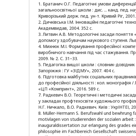
1. Братанич О.Г. Педагогічні умови диференці
загальноосвітньої школи : дис. ... канд. пед. нау
Криворізький держ. пед. ун-т. Кривий Ріг, 2001.
2. Дичківська І.М. Інноваційні педагогічні технол
Академвидав, 2004. 352 с.
3. Литвин А.В. Методологічні засади поняття «
допомогу здобувачам наукового ступеня. Льві
4. Михнюк М.І. Формування професійної компе
виробничого навчання під час стажування. Про
2009. № 2. С. 31–33.
5. Педагогіка вищої школи : словник-довідник /
Запоріжжя : ГУ «ЗІДМУ», 2007. 404 с.
6. Підготовка майбутніх соціальних працівникі
до професійної діяльності : кол. монографія / Л.
«ЦП «Компринт», 2016. 589 с.
7. Радкевич В.О. Теоретичні і методичні заса
у закладах профтехосвіти художнього профілю 
Н.Г. Ничкало, В.О. Радкевич. Київ : УкрІНТЕІ, 20
8. Müller-Hermann S. Berufswahl und bewhrung fa
motivlagen von studierenden der sozialen arbeit :
inauguraldissertation zur erlangung des grades e
philosophie im Fachbereich Gesellschaft swissens