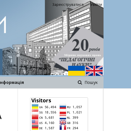
Зареєструватися
Увійти
інформація
Пошук
А