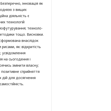
Безперечно, інновація як
 однією з вищих
ійна діяльність є
них технологій
мофутурування; техноло-
 методики тощо. Висновки.
 сформована внаслідок
 рисами, як: відкритість
; усвідомлення
ія на сьогодення і
оячись змінити власну;
; позитивне сприйняття
х дій для досягнення
самостійність.