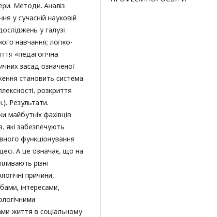
ери. Методи. Аналіз
ня у сучасній науковій
досліджень у галузі
ного навчання; логіко-
яття «педагогічна
ичних засад означеної
ення становить система
плексності, розкриття
). Результати.
и майбутніх фахівців
в, які забезпечують
вного функціонування
есі. А це означає, що на
пливають різні
логічні причини,
бами, інтересами,
ологічними
ами життя в соціальному