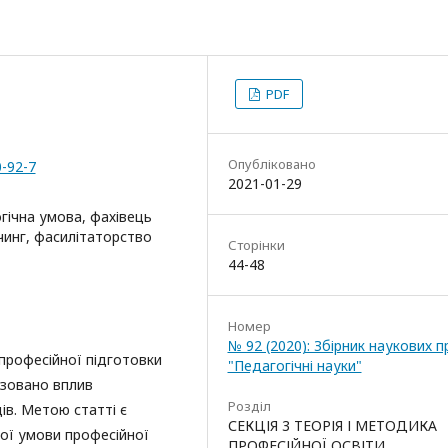
PDF
Опубліковано
0-92-7
2021-01-29
огічна умова, фахівець
чинг, фасилітаторство
Сторінки
44-48
Номер
№ 92 (2020): Збірник наукових 
 професійної підготовки
"Педагогічні науки"
ізовано вплив
Розділ
ів. Метою статті є
СЕКЦІЯ 3 ТЕОРІЯ І МЕТОДИКА
ної умови професійної
ПРОФЕСІЙНОЇ ОСВІТИ