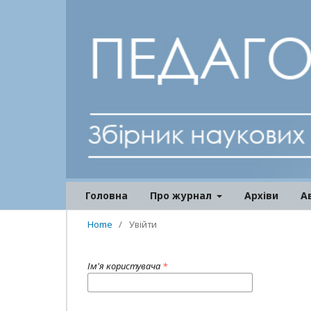
Головна
Про журнал
Архіви
А
Home
/
Увійти
Ім'я користувача
*