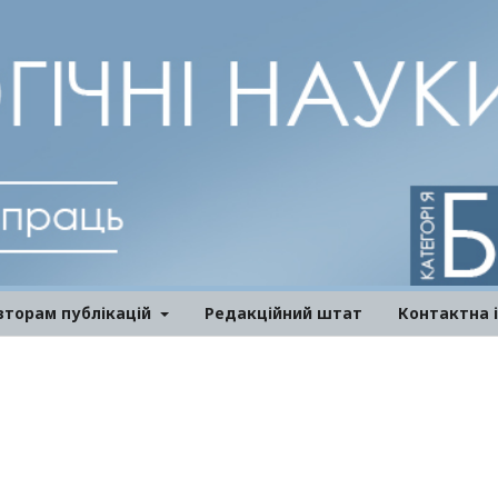
вторам публікацій
Редакційний штат
Контактна 