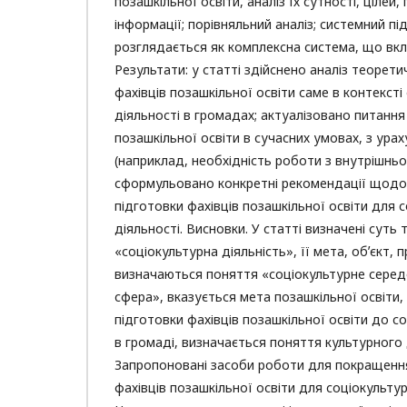
позашкільної освіти, аналіз їх сутності, цілей,
інформації; порівняльний аналіз; системний під
розглядається як комплексна система, що вкл
Результати: у статті здійснено аналіз теорети
фахівців позашкільної освіти саме в контексті
діяльності в громадах; актуалізовано питання
позашкільної освіти в сучасних умовах, з ура
(наприклад, необхідність роботи з внутрішнь
сформульовано конкретні рекомендації щодо
підготовки фахівців позашкільної освіти для 
діяльності. Висновки. У статті визначені суть 
«соціокультурна діяльність», її мета, обʼєкт, 
визначаються поняття «соціокультурне серед
сфера», вказується мета позашкільної освіти
підготовки фахівців позашкільної освіти до со
в громаді, визначається поняття культурного 
Запропоновані засоби роботи для покращенн
фахівців позашкільної освіти для соціокультур