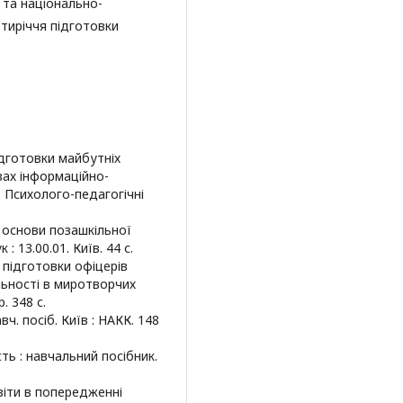
 та національно-
тиріччя підготовки
ідготовки майбутніх
вах інформаційно-
 Психолого-педагогічні
і основи позашкільної
 : 13.00.01. Київ. 44 с.
 підготовки офіцерів
льності в миротворчих
. 348 с.
вч. посіб. Київ : НАКК. 148
сть : навчальний посібник.
світи в попередженні