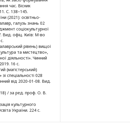
ння час. Вісник
1. С. 138–145.
ни (2021): освітньо-
лавр, галузь знань 02
еджмент соціокультурної
. Вид. офіц. Київ: М-во
с.
калаврський рівень) вищої
«Культура та мистецтво»,
ної діяльності». Чинний
019. 16 с.
гий (магістерський)
 зі спеціальності 028
ний від 2020-01-08. Вид.
8) / за ред. проф. О. В.
ізація культурного
світа України. 224 с.