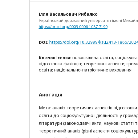
Ілля Васильович Рибалко
Український державний університет імені Михай
https://orcid.org/0009-0006-1087-7190
https://doi.org/10.32999/ksu2413-1865/202
DOI:
позашкільна освіта; соціокульт
Ключові слова:
підготовка фахівців; теоретичні аспекти; гром
освіта; національно-патріотичне виховання
Анотація
Мета: аналіз теоретичних аспектів підготовки
освіти до соціокультурної діяльності у грома
літератури (законодавчі акти, наукові статті т
теоретичний аналіз (різні аспекти соціокульту