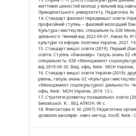
життєвих цінностей молоді у вільний від навча
Прикарпатського університету. Педагогіка. № 1
14. Стандарт фахової передвищої освіти Украї
професійний ступінь – фаховий молодший бака
Культура і мистецтво, спеціальність 028 Мен
діяльності. Чинний від 2022-09-01. Наказ № 417
культури та інформ. політики України, 2021. 14 
15. Стандарт вищої освіти (2019). Перший (ба
освіти. Ступінь «бакалавр». Галузь знань 02 
спеціальність: 028 «Менеджмент соціокультур
від 2019-06-20. Вид. офіц. Київ : МОН України, 2
16. Стандарт вищої освіти України (2019): дру
рівень, галузь знань 02 «Культура і мистецтво»
«Менеджмент соціокультурної діяльності». Чин
офіц. Київ : МОН України, 2019. 12 с.
17. Стратегія розвитку позашкільної освіти (201
Биковської. К. : ІВЦ АЛКОН. 96 с.
18. Флегонтова Н. М. (2007) Педагогічна орган
дозвілля школярів : навч.-метод. посіб. Київ : О