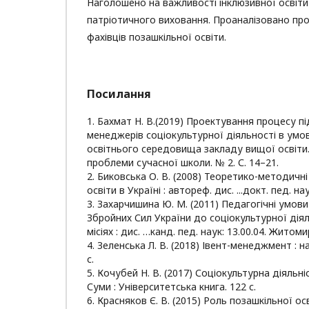
Наголошено на важливості інклюзивної освіти
патріотичного виховання. Проаналізовано про
фахівців позашкільної освіти.
Посилання
1. Бахмат Н. В.(2019) Проектування процесу п
менеджерів соціокультурної діяльності в умо
освітнього середовища закладу вищої освіти.
проблеми сучасної школи. № 2. С. 14–21.
2. Биковська О. В. (2008) Теоретико-методичн
освіти в Україні : автореф. дис. ...докт. пед. наук
3. Захарчишина Ю. М. (2011) Педагогічні умови
Збройних Сил України до соціокультурної дія
місіях : дис. …канд. пед. наук: 13.00.04. Житомир
4. Зеленська Л. В. (2018) Івент-менеджмент : на
с.
5. Кочубей Н. В. (2017) Соціокультурна діяльні
Суми : Університетська книга. 122 с.
6. Красняков Є. В. (2015) Роль позашкільної о