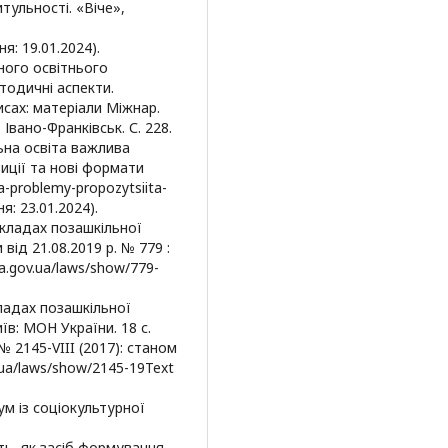
тульності. «Віче»,
ня: 19.01.2024).
ного освітнього
тодичні аспекти.
сах: матеріали Міжнар.
. Івано-Франківськ. С. 228.
ьна освіта важлива
зиції та нові формати
a-problemy-propozytsiita-
я: 23.01.2024).
акладах позашкільної
 від 21.08.2019 р. № 779 :
da.gov.ua/laws/show/779-
кладах позашкільної
їв: МОН України. 18 с.
 № 2145-VIII (2017): станом
v.ua/laws/show/2145-19Text
кум із соціокультурної
сть, як засіб формування