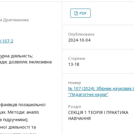
PDF
ла Драгоманова
Опубліковано
2024-10-04
4-107-2
урна діяльність;
Сторінки
ади; дозвілля; інклюзивна
13-18
Номер
№ 107 (2024): Збірник наукових
"Педагогічні науки"
 фахівців позашкільної
Розділ
дах. Методи: аналіз
СЕКЦІЯ 1 ТЕОРІЯ І ПРАКТИКА
НАВЧАННЯ
а підручники);
рної діяльності та