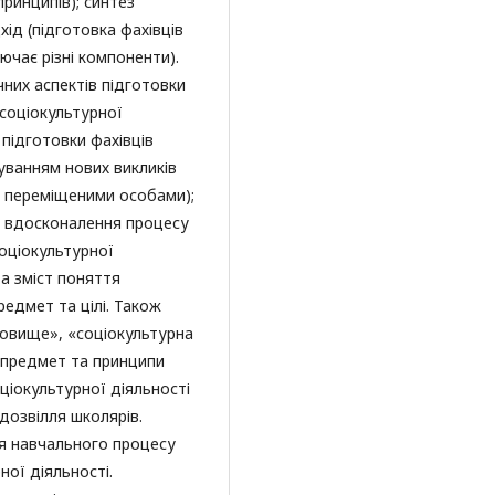
 принципів); синтез
хід (підготовка фахівців
ючає різні компоненти).
чних аспектів підготовки
 соціокультурної
 підготовки фахівців
хуванням нових викликів
о переміщеними особами);
 вдосконалення процесу
соціокультурної
та зміст поняття
предмет та цілі. Також
овище», «соціокультурна
, предмет та принципи
ціокультурної діяльності
дозвілля школярів.
я навчального процесу
ної діяльності.