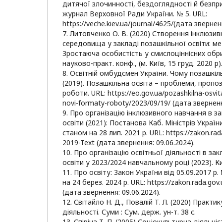
дитячої злочинності, бездоглядності й безпри
журнал Верховної Ради України. № 5. URL:
https://veche.kiev.ua/journal/4625/(дата звернен
7. Литовченко О. В. (2020) Створення інклюзив
середовища у закладі позашкільної освіти: ме
Зростаюча особистість у смислоціннісних обри
науково-практ. конф., (м. Київ, 15 груд. 2020 р)
8. Освітній омбудсмен України. Чому позашкіл
(2019). Позашкільна освіта – проблеми, пропо
роботи. URL: https://eo.gov.ua/pozashkilna-osvit
novi-formaty-roboty/2023/09/19/ (дата зверненн
9. Про організацію інклюзивного навчання в з
освіти (2021): Постанова Каб. Міністрів України
станом на 28 лип. 2021 р. URL: https://zakon.ra
2019-Text (дата звернення: 09.06.2024).
10. Про організацію освітньої діяльності в за
освіти у 2023/2024 навчальному році (2023). Ки
11. Про освіту: Закон України від 05.09.2017 р.
на 24 берез. 2024 р. URL: https://zakon.rada.go
(дата звернення: 09.06.2024).
12. Світайло Н. Д., Повалій Т. Л. (2020) Практи
діяльності. Суми : Сум. держ. ун-т. 38 с.
13. Спіріна Т. П. (2005) Соціокультурна діяльні