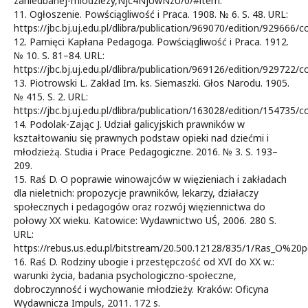
zaniedbanej-mlodziezy,Njc4NjUwNzU/0/#item.
11. Ogłoszenie. Powściągliwość i Praca. 1908. № 6. S. 48. URL:
https://jbc.bj.uj.edu.pl/dlibra/publication/969070/edition/929666/c
12. Pamięci Kapłana Pedagoga. Powściągliwość i Praca. 1912.
№ 10. S. 81–84. URL:
https://jbc.bj.uj.edu.pl/dlibra/publication/969126/edition/929722/c
13. Piotrowski L. Zakład Im. ks. Siemaszki. Głos Narodu. 1905.
№ 415. S. 2. URL:
https://jbc.bj.uj.edu.pl/dlibra/publication/163028/edition/154735/c
14. Podolak-Zając J. Udział galicyjskich prawników w
kształtowaniu się prawnych podstaw opieki nad dziećmi i
młodzieżą. Studia i Prace Pedagogiczne. 2016. № 3. S. 193–
209.
15. Raś D. O poprawie winowajców w więzieniach i zakładach
dla nieletnich: propozycje prawników, lekarzy, działaczy
społecznych i pedagogów oraz rozwój więziennictwa do
połowy XX wieku. Katowice: Wydawnictwo UŚ, 2006. 280 S.
URL:
https://rebus.us.edu.pl/bitstream/20.500.12128/835/1/Ras_
16. Raś D. Rodziny ubogie i przestępczość od XVI do XX w.:
warunki życia, badania psychologiczno-społeczne,
dobroczynność i wychowanie młodzieży. Kraków: Oficyna
Wydawnicza Impuls, 2011. 172 s.