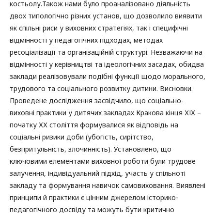
костьолу.Також нами було проаналізовано діяльність
двох типологічно різних установ, що дозволило виявити
як спільні риси у виховних стратегіях, так і специфічні
відмінності у педагогічних підходах, методах
ресоціалізації та організаційній структурі. Незважаючи на
відмінності у керівництві та ідеологічних засадах, обидва
заклади реалізовували подібні функції щодо морального,
трудового та соціального розвитку дитини. Висновки.
Проведене дослідження засвідчило, що соціально-
виховні практики у дитячих закладах Кракова кінця ХІХ –
початку ХХ століття формувалися як відповідь на
соціальні ризики доби (убогість, сирітство,
безпритульність, злочинність). Установлено, що
ключовими елементами виховної роботи були трудове
залучення, індивідуальний підхід, участь у спільноті
закладу та формування навичок самовиховання. Виявлені
принципи й практики є цінним джерелом історико-
педагогічного досвіду та можуть бути критично