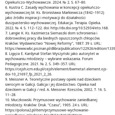
Opiekuńczo-Wychowawcze. 2024. № 2. S. 67–80.
6. Kustra C. Zasady wychowania w koncepcji opiekuńczo-
wychowawczej bł. Ks. Bronisława Markiewicza (1842–1912)
jako źródło inspiracji i motywacji do działalności
duszpastersko-wychowawczej. Edukacja. Terapia. Opieka.
2022. № 4. S. 112–122. doi: http://dx.doi.org/10.52934/eto.168.
7. Langie K. Ks. Kazimierza Siemaszki dom schronienia i
dobrowolnej pracy dla biednych opuszczonych chłopców.
Kraków: Wydawnictwo “Nowej Reformy”, 1887. 39 s. URL:
https://www.wbc.poznan.pl/dlibra/publication/122926/edition/133
8. Ligęza E. Kardynał Stefan Wyszyński jako autorytet w
wychowaniu młodzieży – wybrane wskazania. Forum
Pedagogiczne. 2021. № 2. S. 349–357. URL:
https://cejsh.icm.edu.pl/cejsh/element/bwmeta1.element.ojs-
doi-10_21697_fp_2021_2_26.
9. Meissner A. Teoretyczne postawy opieki nad dzieckiem
sierocym w Galicji. Galicja i jej dziedzictwo. Opieka nad
dzieckiem w Galicji / red. A. Meissner. Rzeszów, 2002. T. 16. S.
11–28.
10. Muczkowski. Przymusowe wychowanie zaniedbanej
młodzieży. Kraków: Druk. “Czasu”, 1905. 24 s. URL:
https://polona2.pl/item/przymusowe-wychowanie-