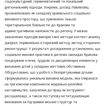
соціокультурний, герменевтичний та локальний
(регіональний) підходи. Зокрема, досвід Павліковіц
проаналізовано як складову краківського соціально-
виховного простору, що зумовлено їхньою
територіальною близькістю до Кракова та
адміністративною належністю до регіону. У межах
зазначених підходів використано методи контент-аналізу
джерел, порівняльно-історичний метод, метод історичної
реконструкції. У результаті дослідження установлено, що
соціально-виховні практики в дитячих закладах Кракова
поєднували етичні, трудові та дисциплінарні елементи у
вихованні дітей у складних життєвих обставинах.
Обгрунтовано, що у роботі з безпритульними дітьми
сформувалась унікальна виховна модель, яка спиралася
на три ключові компоненти: морально-релігійне
наставництво, залучення до праці як інструмент
ресоціалізації, а також поступову інституціалізацію
виховання за підтримки міських структур та