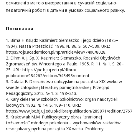
осмислені з метою використання в сучасній соціально-
педагогічній роботі з дітьми в умовах соціального ризику.
Посилання
1. Bima F. Ksiądz Kazimierz Siemaszko i jego dzieło (1875–
1904). Nasza Przeszłość. 1996. № 86. S. 507–539. URL:
https://ojs.academicon.pl/np/article/view/7400/8028.
2. Dihm X. J. Śp. X. Kazimierz Siemaszko. Roczniki Obydwóch
Zgromadzeń św. Wincentego a Paulo. 1905. R. 11. № 1. S. 20–
25. URL: https://jbc.bj.uj.edu.pl/dlibra/
publication/984262/edition/943493/content.
3. Dolata E. Dzieciństwo galicyjskie na początku XIX wieku w
świetle chłopskiej literatury pamiętnikarskiej. Przegląd
Pedagogiczny. 2012. № 1. S. 198–213.
4. Kary cielesne w szkołach. Szkolnictwo: organ nauczycieli
ludowych. 1902. № 14. S. 109–110. URL:
https://www.jbc.bj.uj.edu.pl/dlibra/publication/289871/edition/276
5. Krakowiak M.M. Publicystyczny obraz “zranionej
tożsamości” młodego pokolenia – wychowanków zakładów
resocjalizacyjnych na początku XX wieku. Problemy