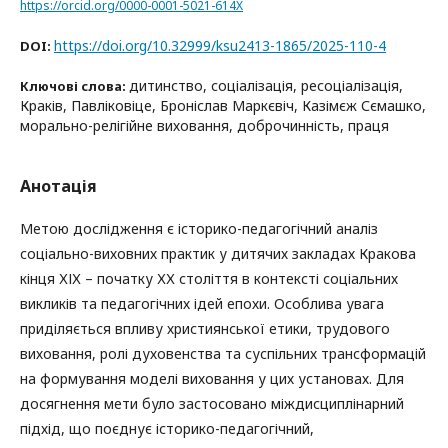
https://orcid.org/0000-0001-5021-614X
https://doi.org/10.32999/ksu2413-1865/2025-110-4
DOI:
дитинство, соціалізація, ресоціалізація,
Ключові слова:
Краків, Павліковіце, Броніслав Маркєвіч, Казімєж Сємашко,
морально-релігійне виховання, доброчинність, праця
Анотація
Метою дослідження є історико-педагогічний аналіз
соціально-виховних практик у дитячих закладах Кракова
кінця ХІХ – початку ХХ століття в контексті соціальних
викликів та педагогічних ідей епохи. Особлива увага
приділяється впливу християнської етики, трудового
виховання, ролі духовенства та суспільних трансформацій
на формування моделі виховання у цих установах. Для
досягнення мети було застосовано міждисциплінарний
підхід, що поєднує історико-педагогічний,