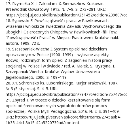
17. Rzymełka X. J. Zakład im. X. Siemaszki w Krakowie.
Przewodnik Oświatowy. 1912. № 7–8. S. 273–281. URL:
https://jbc.bj.uj.edu.pl/dlibra/publication/251452/edition/239607/c
18. Sypowski F. Powściągliwość i praca w Pawlikowicach:
wrażenia i wnioski ze zwiedzenia Zakładu Wychowawczego dla
Ubogich i Osieroconych Chłopców w Pawlikowicach–filii Tow.
“Powściągliwość i Praca” w Miejscu Piastowem. Kraków: nakł.
autora, 1908. 72 s.
19. Szczepaniak-Wiecha I. System opieki nad dzieckiem
opuszczonym w Polsce (1900–1939) – wybrane aspekty.
Rozwój rodzinnych form opieki. Z zagadnień historii pracy
socjalnej w Polsce i w świecie / red. A. Małek, S. Krystyna, I.
Szczepaniak-Wiecha. Kraków: Wydaw. Uniwersytetu
Jagiellońskiego, 2006. S. 109–119.
20. X.Y. Schronisko ks. Lubomirskiego. Kurjer Krakowski. 1887.
№ 3 (5 stycznia). S. 4–5. URL:
https://jbc.bj.uj.edu.pl/dlibra/publication/794776/edition/757476/c
21. Zbyrad T. W trosce o dziecko: kształtowanie się form
opieki od średniowiecznych szpitali do domów pomocy
społecznej. Polska Myśl Pedagogiczna. 2016. № 2. S. 391–409.
URL: https://ruj.uj.edu.pl/server/api/core/bitstreams/2745a0b4-
1b35-44cf-8b15-42a5220739ad/content.